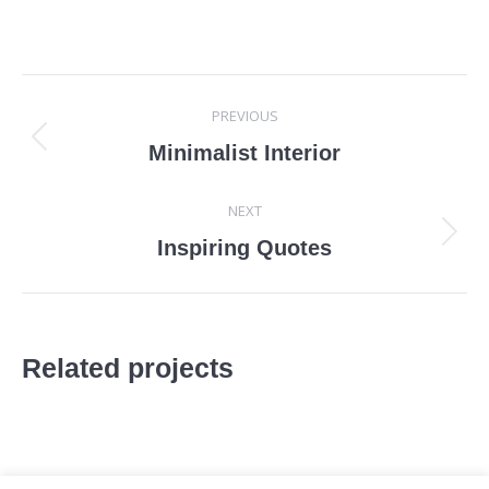
Project
PREVIOUS
navigation
Previous
Minimalist Interior
project:
NEXT
Next
Inspiring Quotes
project:
Related projects